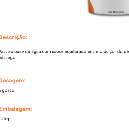
Descrição:
Pasta à base de água com sabor equilibrado entre o dulçor do p
pêssego.
Dosagem:
A gosto
Embalagem:
14 kg