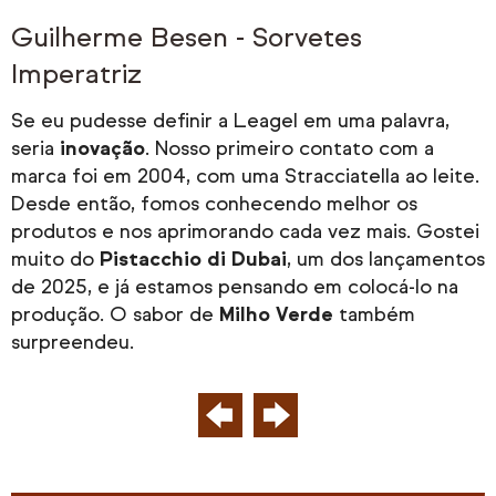
Guilherme Besen - Sorvetes
Imperatriz
A
p
Se eu pudesse definir a Leagel em uma palavra,
p
seria
inovação
. Nosso primeiro contato com a
e
marca foi em 2004, com uma Stracciatella ao leite.
U
Desde então, fomos conhecendo melhor os
c
os
produtos e nos aprimorando cada vez mais. Gostei
L
muito do
Pistacchio di Dubai
, um dos lançamentos
v
de 2025, e já estamos pensando em colocá-lo na
c
a.
produção. O sabor de
Milho Verde
também
e
surpreendeu.