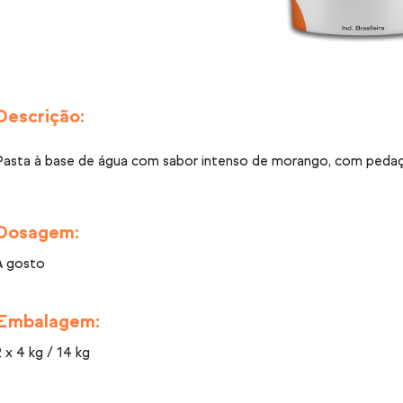
Descrição:
Pasta à base de água com sabor intenso de morango, com pedaç
Dosagem:
A gosto
Embalagem:
2 x 4 kg / 14 kg