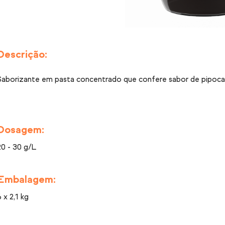
Descrição:
Saborizante em pasta concentrado que confere sabor de pipoca 
Dosagem:
20 - 30 g/L
Embalagem:
6 x 2,1 kg