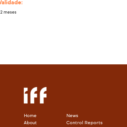
Validade:
12 meses
Home
News
About
Control Reports