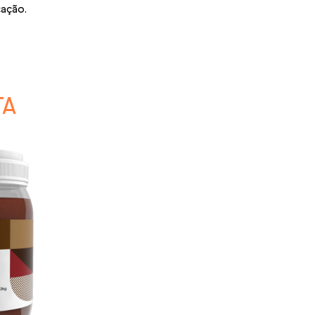
cação.
TA