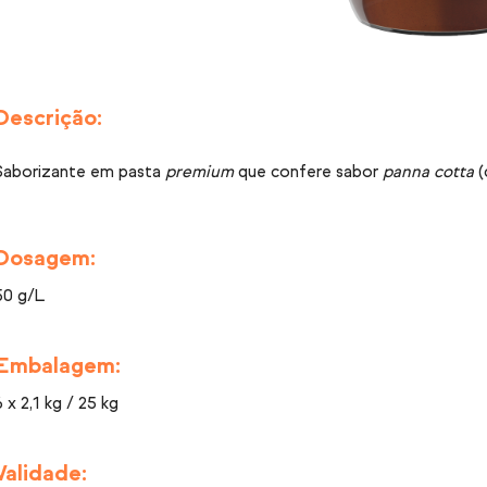
Descrição:
Saborizante em pasta
premium
que confere sabor
panna cotta
(
Dosagem:
50 g/L
Embalagem:
6 x 2,1 kg / 25 kg
Validade: