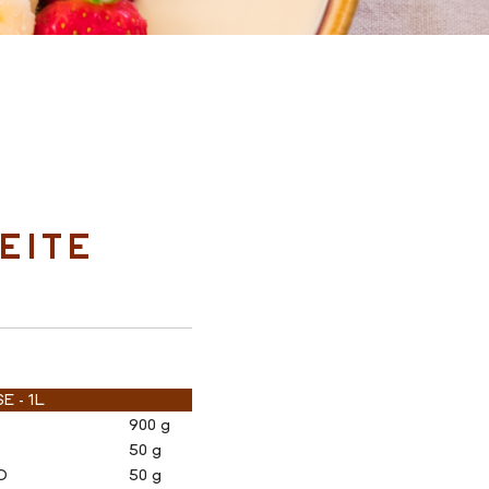
EITE
E - 1L
900 g
50 g
O
50 g