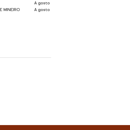
A gosto
E MINEIRO
A gosto