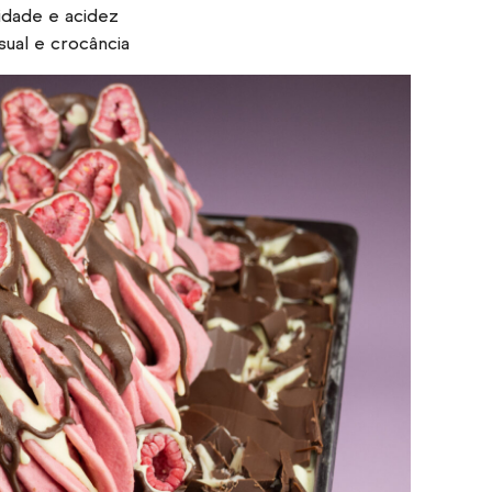
idade e acidez
isual e crocância